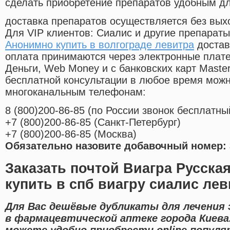
сделать приобретение препаратов удобным д
доставка препаратов осуществляется без вых
Для VIP клиентов: Сиалис и другие препараты
Анонимно купить в волгограде левитра
достав
оплата принимаются через электронные плат
Деньги, Web Money и с банковских карт Master
бесплатной консультации в любое время мож
многоканальным телефонам:
8
(800
)200-86-85
(
по России звонок бесплатны
+7
(800
)200-86-85
(
Санкт-Петербург)
+7
(800
)200-86-85
(
Москва)
Обязательно назовите добавочный номер: 
Заказать почтой Виагра Русска
купить в спб виагру сиалис лев
Для Вас дешёвые дубликаты для лечения
в фармацевтической аптеке города Киева
можете удобно приобрести online популя