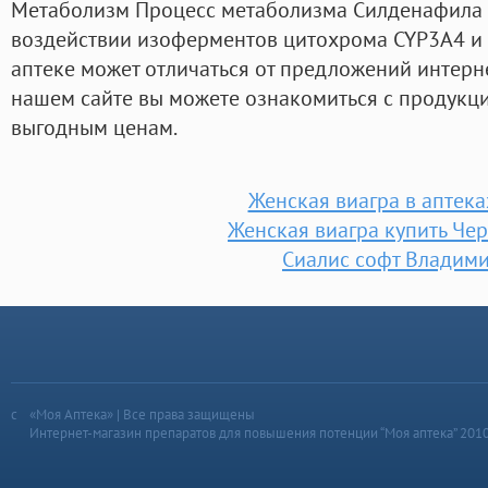
Метаболизм Процесс метаболизма Силденафила 
воздействии изоферментов цитохрома CYP3A4 и C
аптеке может отличаться от предложений интерне
нашем сайте вы можете ознакомиться с продукци
выгодным ценам.
Женская виагра в аптека
Женская виагра купить Че
Сиалис софт Владим
«Моя Аптека» | Все права защищены
Интернет-магазин препаратов для повышения потенции “Моя аптека” 201