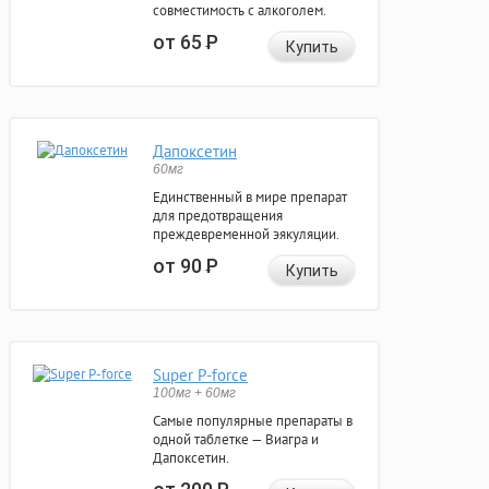
совместимость с алкоголем.
от 65
Р
Купить
Дапоксетин
60мг
Единственный в мире препарат
для предотвращения
преждевременной эякуляции.
от 90
Р
Купить
Super P-force
100мг + 60мг
Самые популярные препараты в
одной таблетке — Виагра и
Дапоксетин.