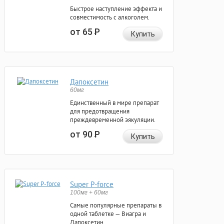
Быстрое наступление эффекта и
совместимость с алкоголем.
от 65
Р
Купить
Дапоксетин
60мг
Единственный в мире препарат
для предотвращения
преждевременной эякуляции.
от 90
Р
Купить
Super P-force
100мг + 60мг
Самые популярные препараты в
одной таблетке — Виагра и
Дапоксетин.