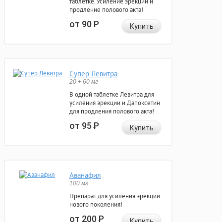
таблетке. Усиление эрекции и
продление полового акта!
от 90
Р
Купить
Супер Левитра
20 + 60 мг
В одной таблетке Левитра для
усиления эрекции и Дапоксетин
для продления полового акта!
от 95
Р
Купить
Аванафил
100 мг
Препарат для усиления эрекции
нового поколения!
от 200
Р
Купить