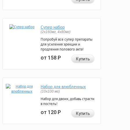
Супер набор
(2х160мг, 4х80мг)
Попробуй все супер препараты
для усиления эрекции и
продления полового акта!
от 158
Р
Купить
Набор для влюбленных
(10х100 мг)
Набор для двоих, добавь страсти
в постель!
от 120
Р
Купить