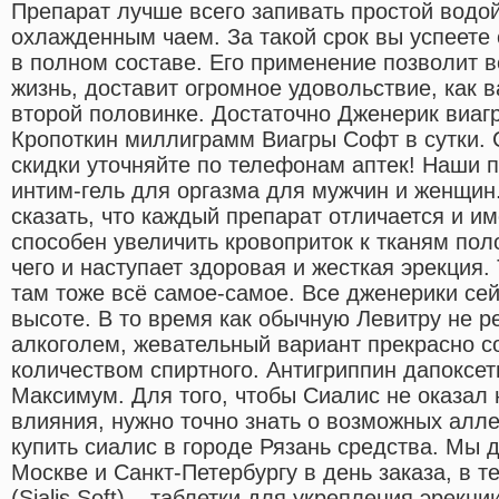
Препарат лучше всего запивать простой водо
охлажденным чаем. За такой срок вы успеете
в полном составе. Его применение позволит 
жизнь, доставит огромное удовольствие, как 
второй половинке. Достаточно Дженерик виаг
Кропоткин миллиграмм Виагры Софт в сутки. 
скидки уточняйте по телефонам аптек! Наши 
интим-гель для оргазма для мужчин и женщин
сказать, что каждый препарат отличается и и
способен увеличить кровоприток к тканям поло
чего и наступает здоровая и жесткая эрекция.
там тоже всё самое-самое. Все дженерики сей
высоте. В то время как обычную Левитру не 
алкоголем, жевательный вариант прекрасно с
количеством спиртного. Антигриппин дапоксет
Максимум. Для того, чтобы Сиалис не оказал 
влияния, нужно точно знать о возможных алле
купить сиалис в городе Рязань средства. Мы 
Москве и Санкт-Петербургу в день заказа, в 
(Sialis Soft) – таблетки для укрепления эрекц