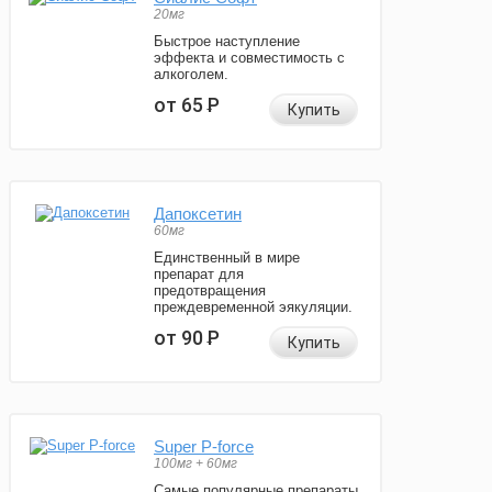
20мг
Быстрое наступление
эффекта и совместимость с
алкоголем.
от 65
Р
Купить
Дапоксетин
60мг
Единственный в мире
препарат для
предотвращения
преждевременной эякуляции.
от 90
Р
Купить
Super P-force
100мг + 60мг
Самые популярные препараты