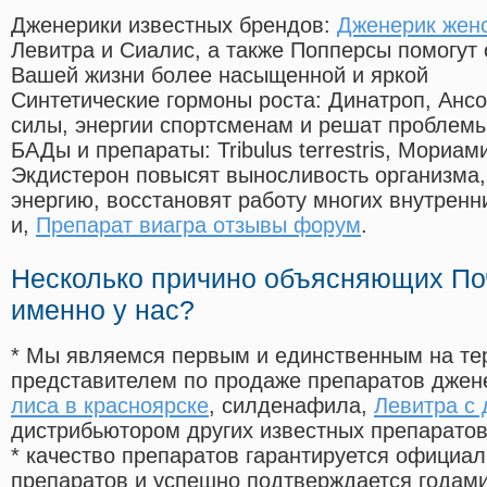
Дженерики известных брендов:
Дженерик женс
Левитра и Сиалис, а также Попперсы помогут
Вашей жизни более насыщенной и яркой
Синтетические гормоны роста
: Динатроп, Анс
силы, энергии спортсменам и решат проблем
БАДы и препараты:
Tribulus terrestris, Мориа
Экдистерон повысят выносливость организма,
энергию, восстановят работу многих внутренн
и,
Препарат виагра отзывы форум
.
Несколько причино объясняющих По
именно у нас?
* Мы являемся первым и единственным на те
представителем по продаже препаратов дже
лиса в красноярске
, силденафила
,
Левитра с 
дистрибьютором других известных препарато
* качество препаратов гарантируется офици
препаратов и успешно подтверждается годам