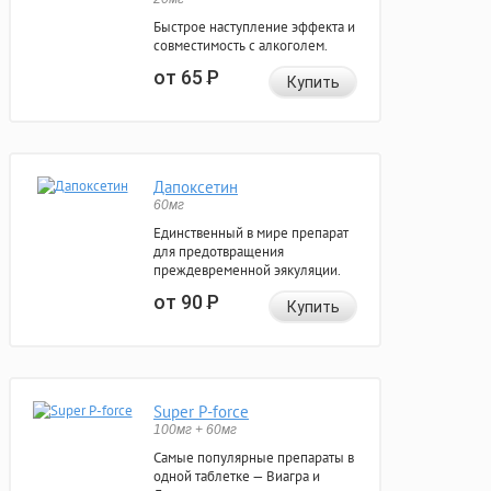
Быстрое наступление эффекта и
совместимость с алкоголем.
от 65
Р
Купить
Дапоксетин
60мг
Единственный в мире препарат
для предотвращения
преждевременной эякуляции.
от 90
Р
Купить
Super P-force
100мг + 60мг
Самые популярные препараты в
одной таблетке — Виагра и