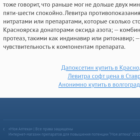
тоже говорит, что раньше мог не дольше двух мин
пяти-шести спокойно. Левитра противопоказани
нитратами или препаратами, которые сколько сто
Красноярска донаторами оксида азота; — комби
протеаз, такими как индинавир или ритонавир; 
чувствительность к компонентам препарата.
Дапоксетин купить в Красно
Левитра софт цена в Став
Анонимно купить в волгоград
«Моя Аптека» | Все права защищены
Интернет-магазин препаратов для повышения потенции “Моя аптека” 201