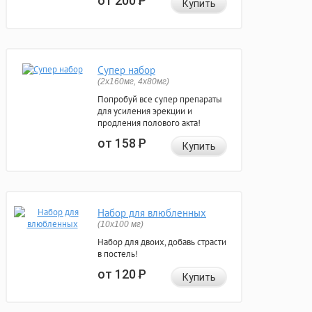
от 200
Р
Купить
Супер набор
(2х160мг, 4х80мг)
Попробуй все супер препараты
для усиления эрекции и
продления полового акта!
от 158
Р
Купить
Набор для влюбленных
(10х100 мг)
Набор для двоих, добавь страсти
в постель!
от 120
Р
Купить