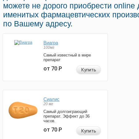
можете не дорого приобрести online
именитых фармацевтических произво
по Вашему адресу.
Виагра
100мг
Самый известный в мире
препарат
от 70
Р
Купить
Сиалис
20 мг
Самый долгоиграющий
препарат. Эффект до 36
часов.
от 70
Р
Купить