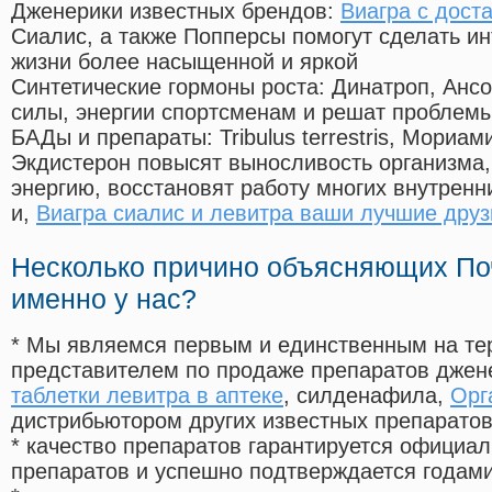
Дженерики известных брендов:
Виагра с дост
Сиалис, а также Попперсы помогут сделать и
жизни более насыщенной и яркой
Синтетические гормоны роста
: Динатроп, Анс
силы, энергии спортсменам и решат проблем
БАДы и препараты:
Tribulus terrestris, Мориа
Экдистерон повысят выносливость организма,
энергию, восстановят работу многих внутренн
и,
Виагра сиалис и левитра ваши лучшие друз
Несколько причино объясняющих По
именно у нас?
* Мы являемся первым и единственным на те
представителем по продаже препаратов дже
таблетки левитра в аптеке
, силденафила
,
Орг
дистрибьютором других известных препарато
* качество препаратов гарантируется офици
препаратов и успешно подтверждается годам