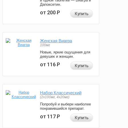
в одной таблетке — Виагра и
Дапоксетин.
от 200
Р
Купить
Женская Виагра
100мг
Новые, яркие ощущения для
девушек и женщин.
от 116
Р
Купить
Набор Классический
(2x100мг, 4x20мг)
Попробуй и выбери наиболее
понравившийся препарат.
от 117
Р
Купить