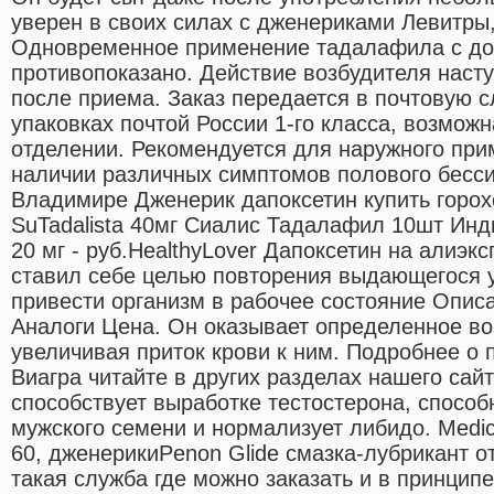
уверен в своих силах с дженериками Левитры
Одновременное применение тадалафила с до
противопоказано. Действие возбудителя насту
после приема. Заказ передается в почтовую 
упаковках почтой России 1-го класса, возмож
отделении. Рекомендуется для наружного пр
наличии различных симптомов полового бесси
Владимире Дженерик дапоксетин купить горохов
SuTadalista 40мг Сиалис Тадалафил 10шт Инди
20 мг - руб.HealthyLover Дапоксетин на алиэкс
ставил себе целью повторения выдающегося 
привести организм в рабочее состояние Опис
Аналоги Цена. Он оказывает определенное во
увеличивая приток крови к ним. Подробнее о
Виагра читайте в других разделах нашего сай
способствует выработке тестостерона, способ
мужского семени и нормализует либидо. Medic
60, дженерикиPenon Glide смазка-лубрикант от
такая служба где можно заказать и в принципе