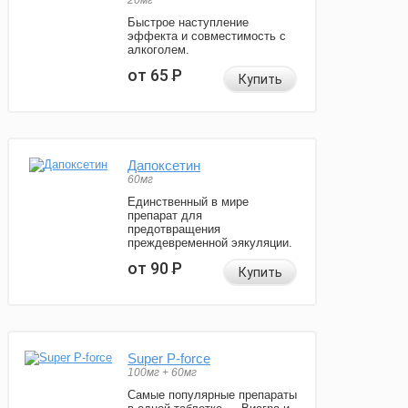
20мг
Быстрое наступление
эффекта и совместимость с
алкоголем.
от 65
Р
Купить
Дапоксетин
60мг
Единственный в мире
препарат для
предотвращения
преждевременной эякуляции.
от 90
Р
Купить
Super P-force
100мг + 60мг
Самые популярные препараты