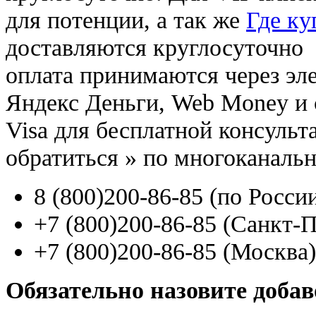
для потенции, а так же
Где ку
доставляются круглосуточно
оплата принимаются через э
Яндекс Деньги, Web Money и с
Visa для бесплатной консуль
обратиться
»
по многоканаль
8
(800
)200-86-85
(
по Росси
+7
(800
)200-86-85
(
Санкт-П
+7
(800
)200-86-85
(
Москва)
Обязательно назовите доба