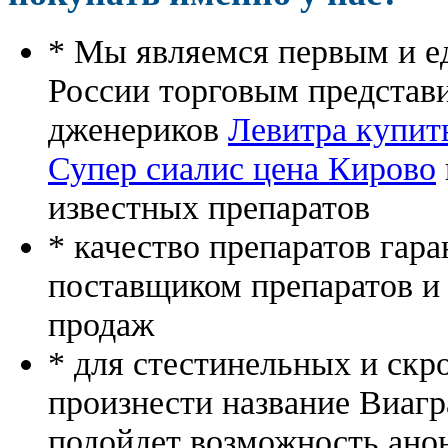
* Мы являемся первым и е
России торговым представ
дженериков
Левитра купить
Супер сиалис цена Кирово
известных препаратов
* качество препаратов гар
поставщиком препаратов и
продаж
* для стестинельных и скр
произнести название Виагр
подойдет возможность ано