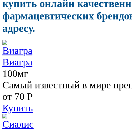
купить онлайн качествен
фармацевтических брендов
адресу.
Виагра
100мг
Самый известный в мире пре
от 70
Р
Купить