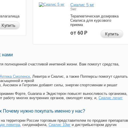
Сиалис 5 мг
5мг
 влагалища
Терапевтическая дозировка
Сиалиса для курсового
приема
Купить
от 60
Р
Купить
с нами
я полноценной счастливой инитмной жизни. Вам помогут средства,
Аптека Смоленск
, Левитра и Сиалис, а также Попперсы помогут сделать
насыщенной и яркой
п, Ансомон и Гетропин добавят силы, энергии спортсменам и решат
, Мориамин Форте, Guarana и Экдистерон повысят выносливость организма,
т работу многих внутренних органов, омолодят кожу, и,
Сиалис лечит
 Почему нужно покупать именно у нас?
на территории России торговым представителем по продаже препаратов
аде левитра
, силденафила
,
Сиалис 10мг
и дистрибьютором других