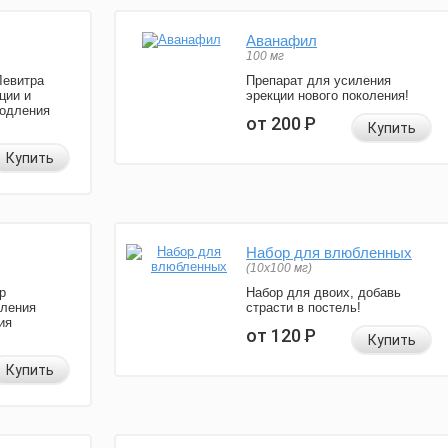
Аванафил
100 мг
Левитра
Препарат для усиления
ции и
эрекции нового поколения!
родления
от 200
Р
Купить
Купить
Набор для влюбленных
(10х100 мг)
р
Набор для двоих, добавь
иления
страсти в постель!
ия
от 120
Р
Купить
Купить