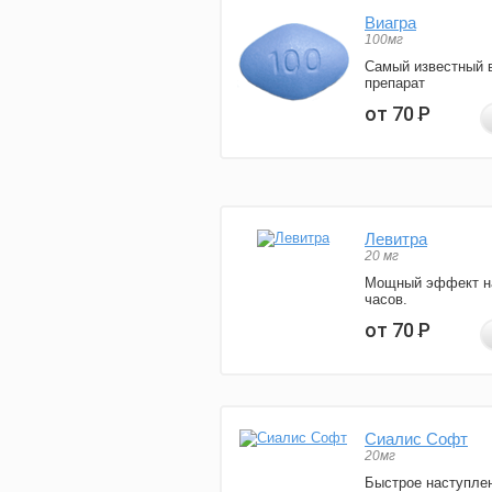
Виагра
100мг
Самый известный 
препарат
от 70
Р
Левитра
20 мг
Мощный эффект н
часов.
от 70
Р
Сиалис Софт
20мг
Быстрое наступле