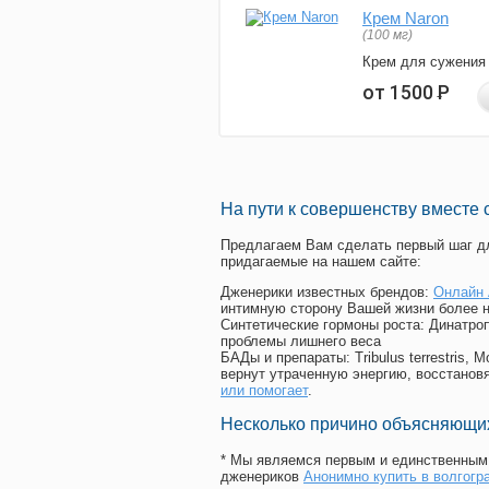
Крем Naron
(100 мг)
Крем для сужения
от 1500
Р
На пути к совершенству вместе 
Предлагаем Вам сделать первый шаг дл
придагаемые на нашем сайте:
Дженерики известных брендов:
Онлайн 
интимную сторону Вашей жизни более 
Синтетические гормоны роста
: Динатро
проблемы лишнего веса
БАДы и препараты:
Tribulus terrestris
вернут утраченную энергию, восстановя
или помогает
.
Несколько причино объясняющих
* Мы являемся первым и единственным 
дженериков
Анонимно купить в волгогр