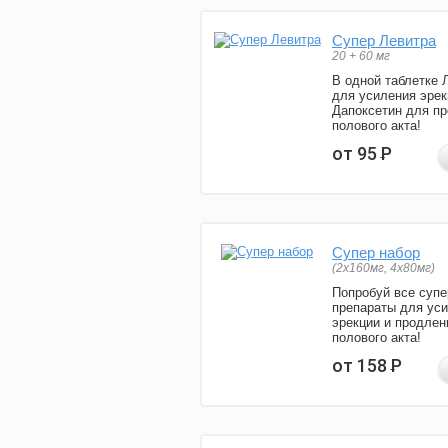
Супер Левитра
20 + 60 мг
В одной таблетке 
для усиления эрек
Дапоксетин для п
полового акта!
от 95
Р
Супер набор
(2х160мг, 4х80мг)
Попробуй все супе
препараты для ус
эрекции и продлен
полового акта!
от 158
Р