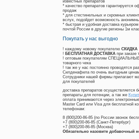
известных препаратов
* качество препаратов гарантируется 
продаж
* для стестинельных и скромных клиент
вслух, подойдет возможность анонимны
* быстрая и удобная доставка курьером
почтой России в другие регионы 1м кла
Покупать у нас выгодно
! каждому новому покупателю
СКИДКА
!
БЕСПЛАТНАЯ ДОСТАВКА
при заказе 
! оптовым покупателям СПЕЦИАЛЬНЫЕ 
товарного чека
! так же у нас постоянно проводятся 
Силденафила по очень выгодным ценам
Cотрудники нашей фирмы прилагают ма
для покупателей
доставка препаратов осуществляется б
препараты для потенции, а так же
Купит
оплата принимаются через электронные
Master Card или Visa для бесплатной 
телефонам:
8
(800
)200-86-85
(
по России звонок бесп
+7
(800
)200-86-85
(
Санкт-Петербург)
+7
(800
)200-86-85
(
Москва)
Обязательно назовите добавочный н