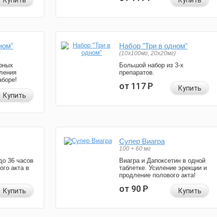
Купить
Купить
ном"
Набор "Три в одном"
)
(10x100мг, 20x20мг)
рных
Большой набор из 3-х
ления
препаратов.
аборе!
от 117
Р
Купить
Купить
Супер Виагра
100 + 60 мг
до 36 часов
Виагра и Дапоксетин в одной
ого акта в
таблетке. Усиление эрекции и
продление полового акта!
от 90
Р
Купить
Купить