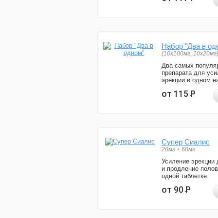
Набор "Два в од
(10x100мг, 10x20мг
Два самых популя
препарата для уси
эрекции в одном н
от 115
Р
Супер Сиалис
20мг + 60мг
Усиление эрекции 
и продление полов
одной таблетке.
от 90
Р