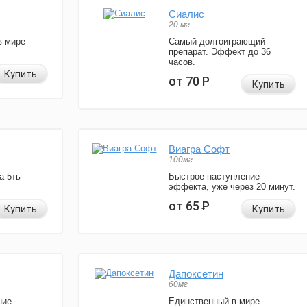
Сиалис
20 мг
в мире
Самый долгоиграющий
препарат. Эффект до 36
часов.
Купить
от 70
Р
Купить
Виагра Софт
100мг
а 5ть
Быстрое наступление
эффекта, уже через 20 минут.
от 65
Р
Купить
Купить
Дапоксетин
60мг
ние
Единственный в мире