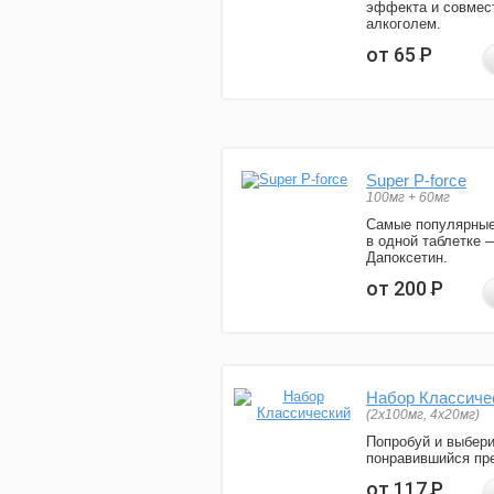
эффекта и совмес
алкоголем.
от 65
Р
Super P-force
100мг + 60мг
Самые популярные
в одной таблетке 
Дапоксетин.
от 200
Р
Набор Классиче
(2x100мг, 4x20мг)
Попробуй и выбер
понравившийся пре
от 117
Р