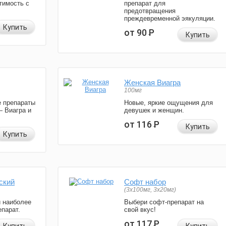
тимость с
препарат для
предотвращения
преждевременной эякуляции.
Купить
от 90
Р
Купить
Женская Виагра
100мг
 препараты
Новые, яркие ощущения для
— Виагра и
девушек и женщин.
от 116
Р
Купить
Купить
ский
Софт набор
(3x100мг, 3x20мг)
и наиболее
Выбери софт-препарат на
парат.
свой вкус!
от 117
Р