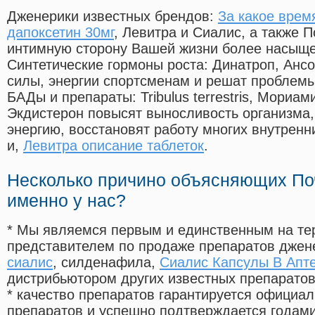
Дженерики известных брендов:
За какое врем
дапоксетин 30мг
, Левитра и Сиалис, а также 
интимную сторону Вашей жизни более насыще
Синтетические гормоны роста
: Динатроп, Анс
силы, энергии спортсменам и решат проблем
БАДы и препараты:
Tribulus terrestris, Мориа
Экдистерон повысят выносливость организма,
энергию, восстановят работу многих внутренн
и,
Левитра описание таблеток
.
Несколько причино объясняющих По
именно у нас?
* Мы являемся первым и единственным на те
представителем по продаже препаратов дже
сиалис
, силденафила
,
Сиалис Капсулы В Апт
дистрибьютором других известных препарато
* качество препаратов гарантируется офици
препаратов и успешно подтверждается годам