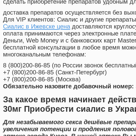
сделать приобретение препаратов удобным д
доставка препаратов осуществляется без вых
Для VIP клиентов: Сиалис и другие препараты
Сиалис в Ижевске цена
доставляются круглос
оплата принимаются через электронные плат
Деньги, Web Money и с банковских карт Master
бесплатной консультации в любое время мож
многоканальным телефонам:
8
(800
)200-86-85
(
по России звонок бесплатны
+7
(800
)200-86-85
(
Санкт-Петербург)
+7
(800
)200-86-85
(
Москва)
Обязательно назовите добавочный номер: 
За какое время начинает дейст
30мг Приобрести сиалис в Укра
Для незабываемого секса дешёвые препа
увеличения потенции и продления полово
аптеке города Киева. В нашей аптеке Вы