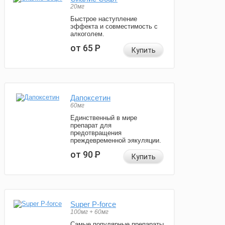
20мг
Быстрое наступление
эффекта и совместимость с
алкоголем.
от 65
Р
Купить
Дапоксетин
60мг
Единственный в мире
препарат для
предотвращения
преждевременной эякуляции.
от 90
Р
Купить
Super P-force
100мг + 60мг
Самые популярные препараты