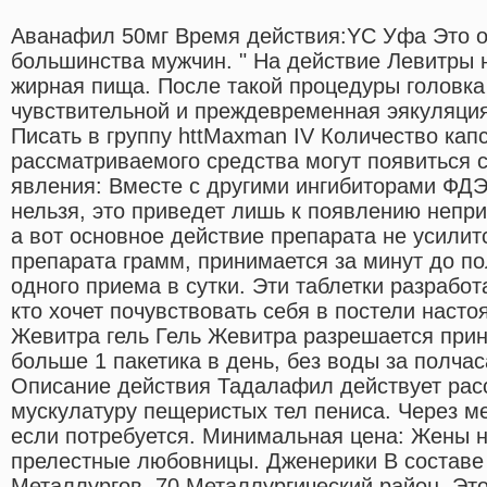
Аванафил 50мг Время действия:YC Уфа Это о
большинства мужчин. " На действие Левитры н
жирная пища. После такой процедуры головка
чувствительной и преждевременная эякуляция
Писать в группу httMaxman IV Количество кап
рассматриваемого средства могут появиться
явления: Вместе с другими ингибиторами ФДЭ
нельзя, это приведет лишь к появлению непр
а вот основное действие препарата не усили
препарата грамм, принимается за минут до по
одного приема в сутки. Эти таблетки разрабо
кто хочет почувствовать себя в постели наст
Жевитра гель Гель Жевитра разрешается прини
больше 1 пакетика в день, без воды за полчас
Описание действия Тадалафил действует ра
мускулатуру пещеристых тел пениса. Через ме
если потребуется. Минимальная цена: Жены не
прелестные любовницы. Дженерики В составе 
Металлургов, 70 Металлургический район. Это