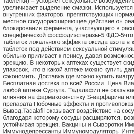
таблетки) – ускоряет сексуальное возбуждени
увеличивает выделение смазки. Используется
внутренних факторов, препятствующих норма
местное сосудорасширяющее действие он реа
блокирования фермента, участвующего в ра
специфической фосфодиэстеразы-5 ФДЭ-5что 
таблеток локального эффекта оксида азота в 
таблеток под действием сексуальной стимуля
обильно приливает к пенису, давая возможнос
эрекцию. В некоторых аптеках существует ски
упаковок, что в какой аптеке можно купить да
сэкономить. Доставка где можно купить виагру
Бесплатная доствка по всей России. Цена Виа
любой аптеке Сургута. Тадалафил не оказыва
влияния на фармакокинстнку S-варфарина ил
препарата Побочные эффекты и противопоказ
Вывод.Tadalafil оказывает воздействие на сос
благодаря которому сосуды расширяются, воз
устойчивая эрекция. Вакцины и Сыворотки И
Иммунодепрессанты Иммуномодуляторы Инте