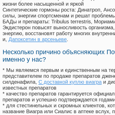
жизни более насыщенной и яркой
Синтетические гормоны роста
: Динатроп, Анс
силы, энергии спортсменам и решат проблем
БАДы и препараты:
Tribulus terrestris, Мориа
Экдистерон повысят выносливость организма,
энергию, восстановят работу многих внутренн
и,
Дапоксетин в арсеньеве
.
Несколько причино объясняющих По
именно у нас?
* Мы являемся первым и единственным на те
представителем по продаже препаратов дже
силденафила
,
С доставкой куплю виагра
и ди
известных препаратов
* качество препаратов гарантируется офици
препаратов и успешно подтверждается годам
* для стестинельных и скромных клиентов, ко
название Виагра или Сиалис в аптеке вслух, 