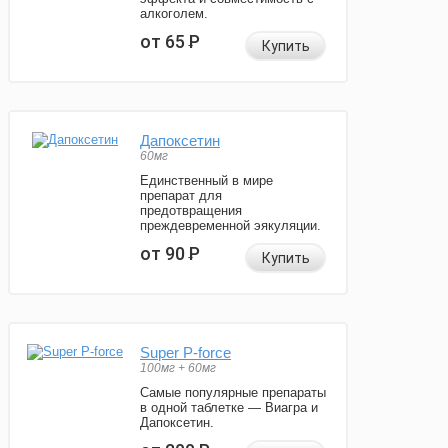
алкоголем.
от 65
Р
Купить
Дапоксетин
60мг
Единственный в мире
препарат для
предотвращения
преждевременной эякуляции.
от 90
Р
Купить
Super P-force
100мг + 60мг
Самые популярные препараты
в одной таблетке — Виагра и
Дапоксетин.