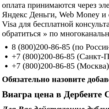
оплата принимаются через э
Яндекс Деньги, Web Money и с
Visa для бесплатной консуль
обратиться
»
по многоканаль
8
(800
)200-86-85
(
по Росси
+7
(800
)200-86-85
(
Санкт-П
+7
(800
)200-86-85
(
Москва)
Обязательно назовите доба
Виагра цена в Дербенте 
Для Вас действующие дубли