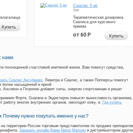
Сиалис 5 мг
5мг
 влагалища
Терапевтическая дозировка
Сиалиса для курсового
приема
Купить
от 60
Р
Купить
с нами
я полноценной счастливой инитмной жизни. Вам помогут средства,
азать Сиалис Аксубаево
, Левитра и Сиалис, а также Попперсы помогут
и более насыщенной и яркой
п, Ансомон и Гетропин добавят силы, энергии спортсменам и решат
, Мориамин Форте, Guarana и Экдистерон повысят выносливость организма,
т работу многих внутренних органов, омолодят кожу, и,
Где купить
 Почему нужно покупать именно у нас?
на территории России торговым представителем по продаже препаратов
лденафила
,
Заказать онлайн Крем Naron Малояз
и дистрибьютором други