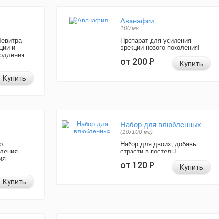
Аванафил
100 мг
Левитра
Препарат для усиления
ции и
эрекции нового поколения!
родления
от 200
Р
Купить
Купить
Набор для влюбленных
(10х100 мг)
р
Набор для двоих, добавь
иления
страсти в постель!
ия
от 120
Р
Купить
Купить