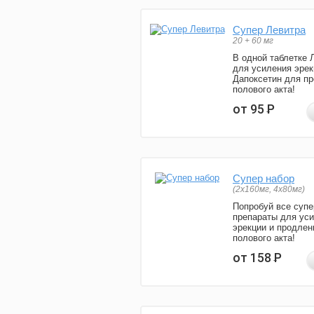
Супер Левитра
20 + 60 мг
В одной таблетке 
для усиления эрек
Дапоксетин для п
полового акта!
от 95
Р
Супер набор
(2х160мг, 4х80мг)
Попробуй все супе
препараты для ус
эрекции и продлен
полового акта!
от 158
Р