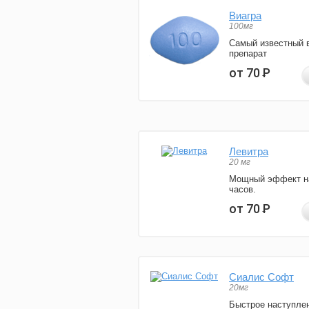
Виагра
100мг
Самый известный 
препарат
от 70
Р
Левитра
20 мг
Мощный эффект н
часов.
от 70
Р
Сиалис Софт
20мг
Быстрое наступле