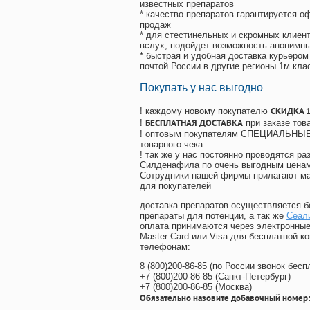
известных препаратов
* качество препаратов гарантируется 
продаж
* для стестинельных и скромных клиент
вслух, подойдет возможность анонимны
* быстрая и удобная доставка курьером
почтой России в другие регионы 1м кла
Покупать у нас выгодно
СКИДКА 
! каждому новому покупателю
БЕСПЛАТНАЯ ДОСТАВКА
!
при заказе тов
! оптовым покупателям СПЕЦИАЛЬНЫЕ 
товарного чека
! так же у нас постоянно проводятся 
Силденафила по очень выгодным ценам
Cотрудники нашей фирмы прилагают ма
для покупателей
доставка препаратов осуществляется б
препараты для потенции, а так же
Сеали
оплата принимаются через электронные
Master Card или Visa для бесплатной 
телефонам:
8
(800
)200-86-85
(
по России звонок бесп
+7
(800
)200-86-85
(
Санкт-Петербург)
+7
(800
)200-86-85
(
Москва)
Обязательно назовите добавочный номер: