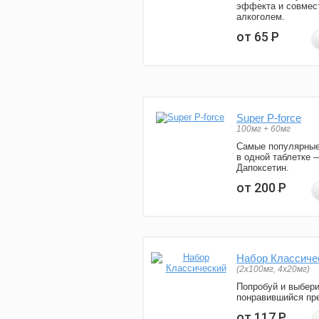
эффекта и совмес
алкоголем.
от 65
Р
Super P-force
100мг + 60мг
Самые популярные
в одной таблетке 
Дапоксетин.
от 200
Р
Набор Классиче
(2x100мг, 4x20мг)
Попробуй и выбер
понравившийся пре
от 117
Р