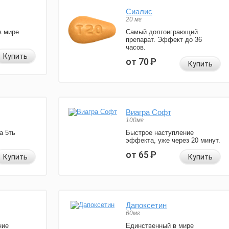
Сиалис
20 мг
в мире
Самый долгоиграющий
препарат. Эффект до 36
часов.
Купить
от 70
Р
Купить
Виагра Софт
100мг
а 5ть
Быстрое наступление
эффекта, уже через 20 минут.
от 65
Р
Купить
Купить
Дапоксетин
60мг
ние
Единственный в мире