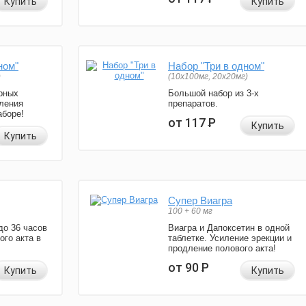
Купить
Купить
ном"
Набор "Три в одном"
)
(10x100мг, 20x20мг)
рных
Большой набор из 3-х
ления
препаратов.
аборе!
от 117
Р
Купить
Купить
Супер Виагра
100 + 60 мг
до 36 часов
Виагра и Дапоксетин в одной
ого акта в
таблетке. Усиление эрекции и
продление полового акта!
от 90
Р
Купить
Купить