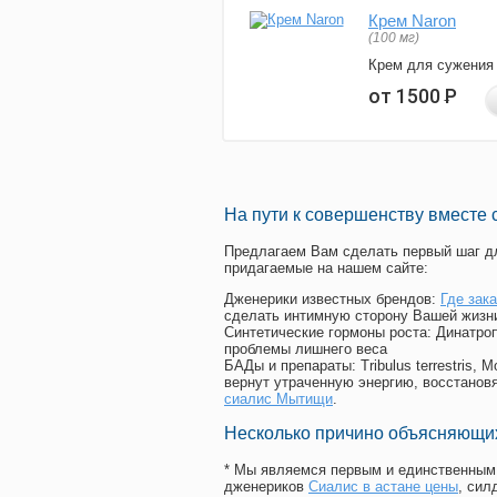
Крем Naron
(100 мг)
Крем для сужения
от 1500
Р
На пути к совершенству вместе 
Предлагаем Вам сделать первый шаг дл
придагаемые на нашем сайте:
Дженерики известных брендов:
Где зак
сделать интимную сторону Вашей жизн
Синтетические гормоны роста
: Динатро
проблемы лишнего веса
БАДы и препараты:
Tribulus terrestris
вернут утраченную энергию, восстановя
сиалис Мытищи
.
Несколько причино объясняющих
* Мы являемся первым и единственным 
дженериков
Сиалис в астане цены
, си