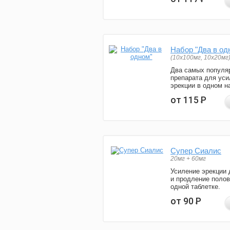
Набор "Два в од
(10x100мг, 10x20мг
Два самых популя
препарата для уси
эрекции в одном н
от 115
Р
Супер Сиалис
20мг + 60мг
Усиление эрекции 
и продление полов
одной таблетке.
от 90
Р