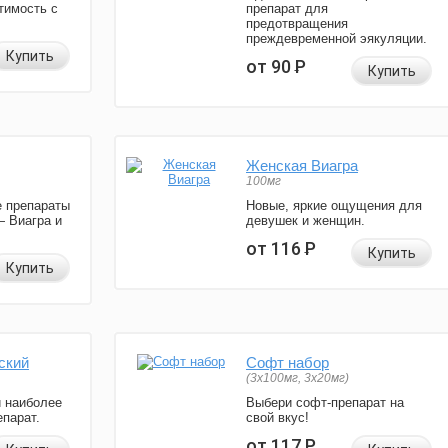
тимость с
препарат для
предотвращения
преждевременной эякуляции.
Купить
от 90
Р
Купить
Женская Виагра
100мг
 препараты
Новые, яркие ощущения для
— Виагра и
девушек и женщин.
от 116
Р
Купить
Купить
ский
Софт набор
(3x100мг, 3x20мг)
и наиболее
Выбери софт-препарат на
парат.
свой вкус!
от 117
Р