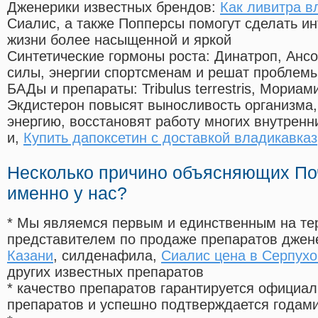
Дженерики известных брендов:
Как ливитра в
Сиалис, а также Попперсы помогут сделать и
жизни более насыщенной и яркой
Синтетические гормоны роста
: Динатроп, Анс
силы, энергии спортсменам и решат проблем
БАДы и препараты:
Tribulus terrestris, Мориа
Экдистерон повысят выносливость организма,
энергию, восстановят работу многих внутренн
и,
Купить дапоксетин с доставкой владикавказ
Несколько причино объясняющих По
именно у нас?
* Мы являемся первым и единственным на те
представителем по продаже препаратов дже
Казани
, силденафила
,
Сиалис цена в Серпухо
других известных препаратов
* качество препаратов гарантируется офици
препаратов и успешно подтверждается годам