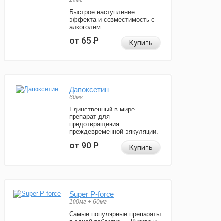
20мг
Быстрое наступление
эффекта и совместимость с
алкоголем.
от 65
Р
Купить
Дапоксетин
60мг
Единственный в мире
препарат для
предотвращения
преждевременной эякуляции.
от 90
Р
Купить
Super P-force
100мг + 60мг
Самые популярные препараты