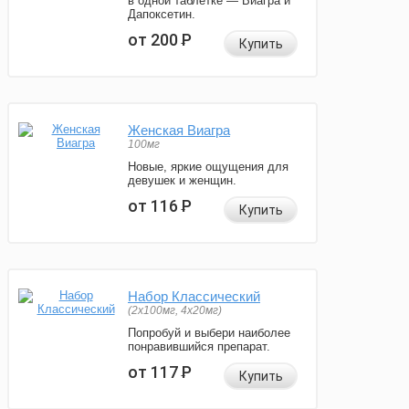
в одной таблетке — Виагра и
Дапоксетин.
от 200
Р
Купить
Женская Виагра
100мг
Новые, яркие ощущения для
девушек и женщин.
от 116
Р
Купить
Набор Классический
(2x100мг, 4x20мг)
Попробуй и выбери наиболее
понравившийся препарат.
от 117
Р
Купить