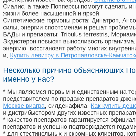
Сиалис, а также Попперсы помогут сделать и
жизни более насыщенной и яркой
Синтетические гормоны роста
: Динатроп, Анс
силы, энергии спортсменам и решат проблем
БАДы и препараты:
Tribulus terrestris, Мориа
Экдистерон повысят выносливость организма,
энергию, восстановят работу многих внутренн
и,
Купить левитру в Петропавловске-Камчатс
Несколько причино объясняющих По
именно у нас?
* Мы являемся первым и единственным на те
представителем по продаже препаратов дже
Москве виагра
, силденафила
,
Как купить деш
и дистрибьютором других известных препарат
* качество препаратов гарантируется офици
препаратов и успешно подтверждается годам
* для стестинельных и скромных клиентов, ко