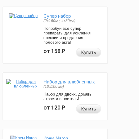
Супер набор
(2х160мг, 4х80мг)
Попробуй все супер
препараты для усиления
эрекции и продления
полового акта!
от 158
Р
Купить
Набор для влюбленных
(10х100 мг)
Набор для двоих, добавь
страсти в постель!
от 120
Р
Купить
Крем Naron