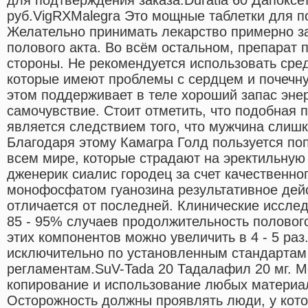
руб.VigRXMalegra Это мощные таблетки для п
Желательно принимать лекарство примерно за
полового акта. Во всём остальном, препарат 
стороны. Не рекомендуется использовать сре
которые имеют проблемы с сердцем и почечну
этом поддерживает в теле хороший запас эне
самочувствие. Стоит отметить, что подобная 
является следствием того, что мужчина слишк
Благодаря этому Камагра Голд пользуется по
всем мире, которые страдают на эректильную
дженерик сиалис городец за счет качественно
монофосфатом гуанозина результативное дей
отличается от последней. Клинические исслед
85 - 95% случаев продолжительность половог
этих компонентов можно увеличить в 4 - 5 раз
исключительно по установленным стандартам
регламентам.SuV-Tada 20 Тадалафил 20 мг. 
копирование и использование любых материал
Осторожность должны проявлять люди, у кот