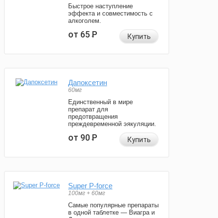
Быстрое наступление
эффекта и совместимость с
алкоголем.
от 65
Р
Купить
Дапоксетин
60мг
Единственный в мире
препарат для
предотвращения
преждевременной эякуляции.
от 90
Р
Купить
Super P-force
100мг + 60мг
Самые популярные препараты
в одной таблетке — Виагра и