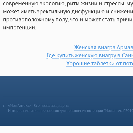
современную экологию, ритм жизни и стрессы, м
может иметь эректильную дисфункцию и снижени
противоположному полу, что и может стать прич
импотенции.
Женская виагра Арма
Где купить женскую виагру в Сан
Хорошие таблетки от по
«Моя Аптека» | Все права защищены
Интернет-магазин препаратов для повышения потенции “Моя аптека” 201