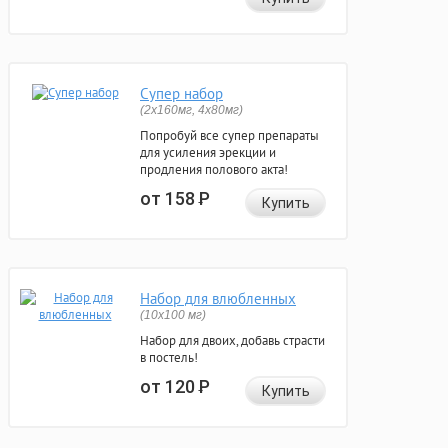
Супер набор
(2х160мг, 4х80мг)
Попробуй все супер препараты
для усиления эрекции и
продления полового акта!
от 158
Р
Купить
Набор для влюбленных
(10х100 мг)
Набор для двоих, добавь страсти
в постель!
от 120
Р
Купить