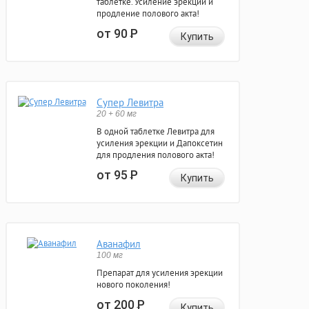
таблетке. Усиление эрекции и
продление полового акта!
от 90
Р
Купить
Супер Левитра
20 + 60 мг
В одной таблетке Левитра для
усиления эрекции и Дапоксетин
для продления полового акта!
от 95
Р
Купить
Аванафил
100 мг
Препарат для усиления эрекции
нового поколения!
от 200
Р
Купить