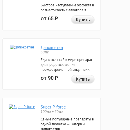
Быстрое наступление эффекта и
совместимость с алкоголем.
от 65
Р
Купить
Дапоксетин
60мг
Единственный в мире препарат
для предотвращения
преждевременной эякуляции.
от 90
Р
Купить
Super P-force
100мг + 60мг
Самые популярные препараты в
одной таблетке — Виагра и
Дапоксетин.