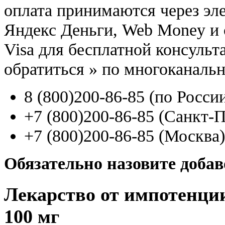
оплата принимаются через э
Яндекс Деньги, Web Money и с
Visa для бесплатной консуль
обратиться
»
по многоканаль
8
(800
)200-86-85
(
по Росси
+7
(800
)200-86-85
(
Санкт-П
+7
(800
)200-86-85
(
Москва)
Обязательно назовите доба
Лекарство от импотенции
100 мг