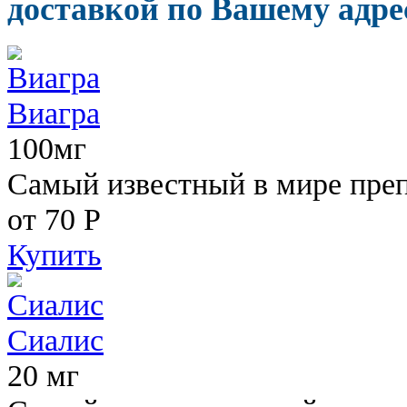
доставкой по Вашему адрес
Виагра
100мг
Самый известный в мире пре
от 70
Р
Купить
Сиалис
20 мг