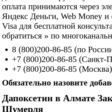
оплата принимаются через э
Яндекс Деньги, Web Money и с
Visa для бесплатной консуль
обратиться
»
по многоканаль
8
(800
)200-86-85
(
по Росси
+7
(800
)200-86-85
(
Санкт-П
+7
(800
)200-86-85
(
Москва)
Обязательно назовите доба
Дапоксетин в Алмате Зак
Шумерля