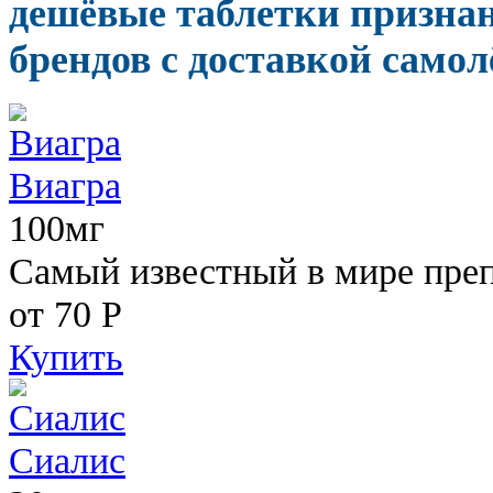
дешёвые таблетки призна
брендов с доставкой самол
Виагра
100мг
Самый известный в мире пре
от 70
Р
Купить
Сиалис