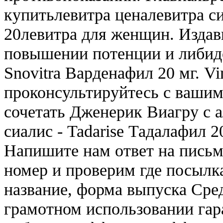
купитьлевитра ценалевитра с
20левитра для женщин. Издав
повышении потенции и либидо
Snovitra Варденафил 20 мг. V
проконсультируйтесь с ваши
сочетать Дженерик Виагру с 
сиалис - Tadarise Тадалафил 2
Напишите нам ответ на письм
номер и проверим где посылка
название, форма выпуска Сред
грамотном использовании гар