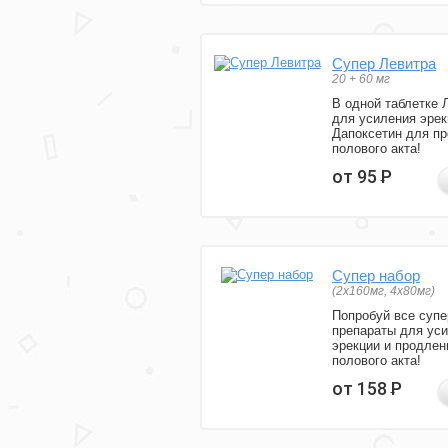
Супер Левитра
20 + 60 мг
В одной таблетке 
для усиления эрек
Дапоксетин для п
полового акта!
от 95
Р
Супер набор
(2х160мг, 4х80мг)
Попробуй все супе
препараты для ус
эрекции и продлен
полового акта!
от 158
Р