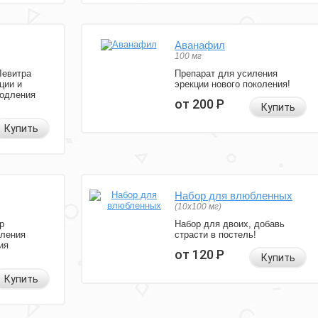
Аванафил
100 мг
Левитра
Препарат для усиления
ции и
эрекции нового поколения!
родления
от 200
Р
Купить
Купить
Набор для влюбленных
(10х100 мг)
р
Набор для двоих, добавь
иления
страсти в постель!
ия
от 120
Р
Купить
Купить