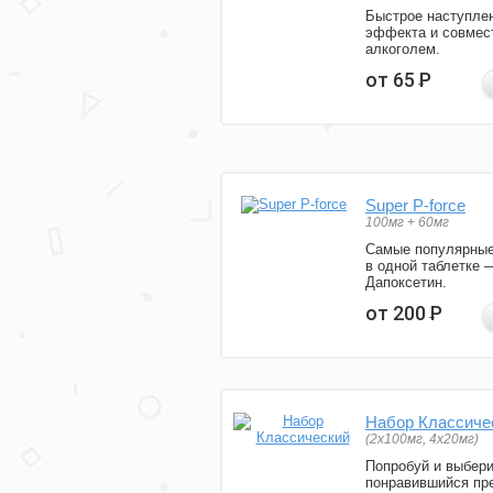
Быстрое наступле
эффекта и совмес
алкоголем.
от 65
Р
Super P-force
100мг + 60мг
Самые популярные
в одной таблетке 
Дапоксетин.
от 200
Р
Набор Классиче
(2x100мг, 4x20мг)
Попробуй и выбер
понравившийся пре