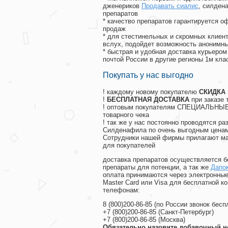
дженериков
Продавать сиалис
, силден
препаратов
* качество препаратов гарантируется 
продаж
* для стестинельных и скромных клиент
вслух, подойдет возможность анонимны
* быстрая и удобная доставка курьером
почтой России в другие регионы 1м кла
Покупать у нас выгодно
! каждому новому покупателю
СКИДКА
!
БЕСПЛАТНАЯ ДОСТАВКА
при заказе 
! оптовым покупателям СПЕЦИАЛЬНЫЕ 
товарного чека
! так же у нас постоянно проводятся 
Силденафила по очень выгодным ценам
Cотрудники нашей фирмы прилагают ма
для покупателей
доставка препаратов осуществляется б
препараты для потенции, а так же
Дапок
оплата принимаются через электронные
Master Card или Visa для бесплатной 
телефонам:
8
(800
)200-86-85
(
по России звонок бесп
+7
(800
)200-86-85
(
Санкт-Петербург)
+7
(800
)200-86-85
(
Москва)
Обязательно назовите добавочный н