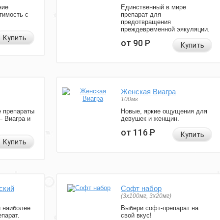
ние
Единственный в мире
тимость с
препарат для
предотвращения
преждевременной эякуляции.
Купить
от 90
Р
Купить
Женская Виагра
100мг
 препараты
Новые, яркие ощущения для
— Виагра и
девушек и женщин.
от 116
Р
Купить
Купить
ский
Софт набор
(3x100мг, 3x20мг)
и наиболее
Выбери софт-препарат на
парат.
свой вкус!