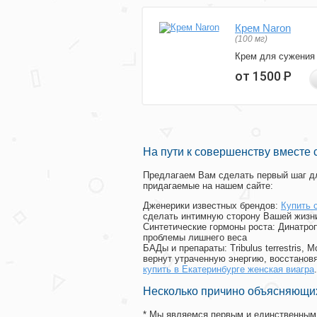
Крем Naron
(100 мг)
Крем для сужения
от 1500
Р
На пути к совершенству вместе 
Предлагаем Вам сделать первый шаг дл
придагаемые на нашем сайте:
Дженерики известных брендов:
Купить 
сделать интимную сторону Вашей жизн
Синтетические гормоны роста
: Динатро
проблемы лишнего веса
БАДы и препараты:
Tribulus terrestris
вернут утраченную энергию, восстановя
купить в Екатеринбурге женская виагра
.
Несколько причино объясняющих
* Мы являемся первым и единственным 