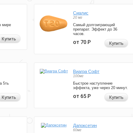
Сиалис
20 мг
в мире
Самый долгоиграющий
препарат. Эффект до 36
часов.
Купить
от 70
Р
Купить
Виагра Софт
100мг
а 5ть
Быстрое наступление
эффекта, уже через 20 минут.
от 65
Р
Купить
Купить
Дапоксетин
60мг