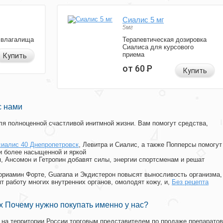
Сиалис 5 мг
5мг
 влагалища
Терапевтическая дозировка
Сиалиса для курсового
приема
Купить
от 60
Р
Купить
с нами
я полноценной счастливой инитмной жизни. Вам помогут средства,
сиалис 40 Днепропетровск
, Левитра и Сиалис, а также Попперсы помогут
и более насыщенной и яркой
п, Ансомон и Гетропин добавят силы, энергии спортсменам и решат
, Мориамин Форте, Guarana и Экдистерон повысят выносливость организма,
т работу многих внутренних органов, омолодят кожу, и,
Без рецепта
 Почему нужно покупать именно у нас?
на территории России торговым представителем по продаже препаратов