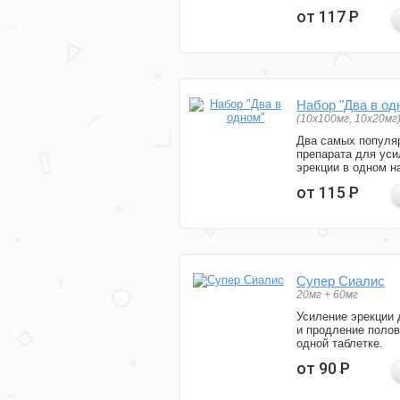
от 117
Р
Набор "Два в од
(10x100мг, 10x20мг
Два самых популя
препарата для уси
эрекции в одном н
от 115
Р
Супер Сиалис
20мг + 60мг
Усиление эрекции 
и продление полов
одной таблетке.
от 90
Р