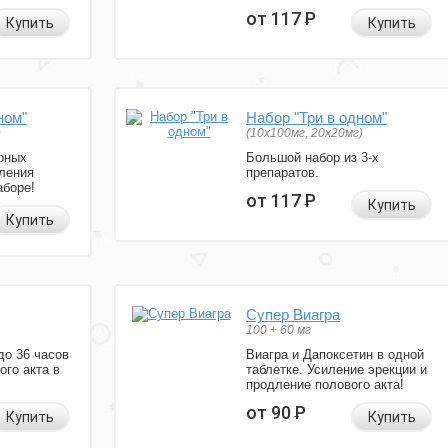
от 117
Р
Купить
Купить
ном"
Набор "Три в одном"
)
(10x100мг, 20x20мг)
рных
Большой набор из 3-х
ления
препаратов.
аборе!
от 117
Р
Купить
Купить
Супер Виагра
100 + 60 мг
до 36 часов
Виагра и Дапоксетин в одной
ого акта в
таблетке. Усиление эрекции и
продление полового акта!
от 90
Р
Купить
Купить