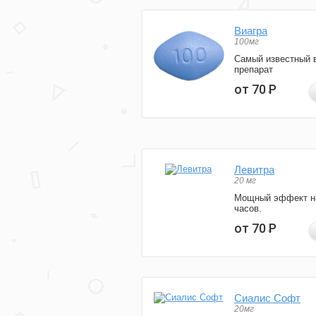
Виагра
100мг
Самый известный 
препарат
от 70
Р
Левитра
20 мг
Мощный эффект н
часов.
от 70
Р
Сиалис Софт
20мг