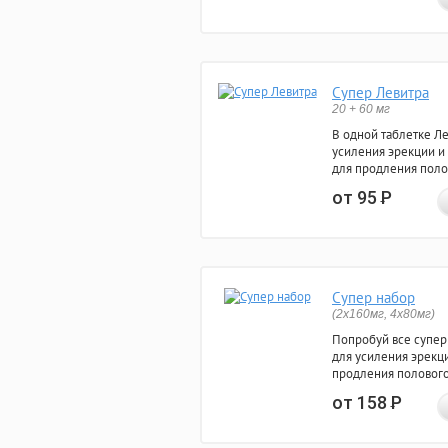
Супер Левитра
20 + 60 мг
В одной таблетке Л
усиления эрекции и
для продления поло
от 95
Р
Супер набор
(2х160мг, 4х80мг)
Попробуй все супер
для усиления эрекц
продления полового
от 158
Р