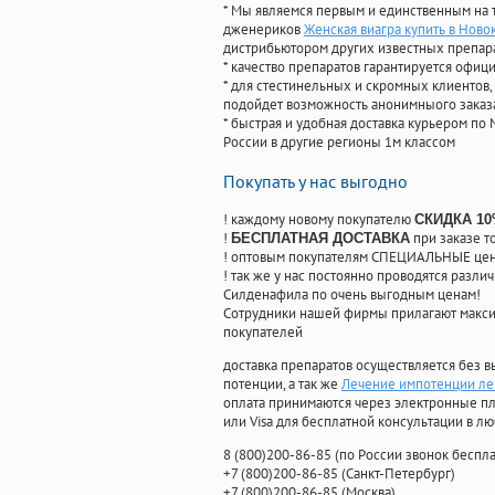
* Мы являемся первым и единственным на 
дженериков
Женская виагра купить в Нов
дистрибьютором других известных препар
* качество препаратов гарантируется офи
* для стестинельных и скромных клиентов,
подойдет возможность анонимныого заказа
* быстрая и удобная доставка курьером по 
России в другие регионы 1м классом
Покупать у нас выгодно
! каждому новому покупателю
СКИДКА 1
!
при заказе т
БЕСПЛАТНАЯ ДОСТАВКА
! оптовым покупателям СПЕЦИАЛЬНЫЕ цены
! так же у нас постоянно проводятся раз
Силденафила по очень выгодным ценам!
Cотрудники нашей фирмы прилагают макси
покупателей
доставка препаратов осуществляется без в
потенции, а так же
Лечение импотенции ле
оплата принимаются через электронные пл
или Visa для бесплатной консультации в л
8
(800
)200-86-85
(
по России звонок беспла
+7
(800
)200-86-85
(
Санкт-Петербург)
+7
(800
)200-86-85
(
Москва)