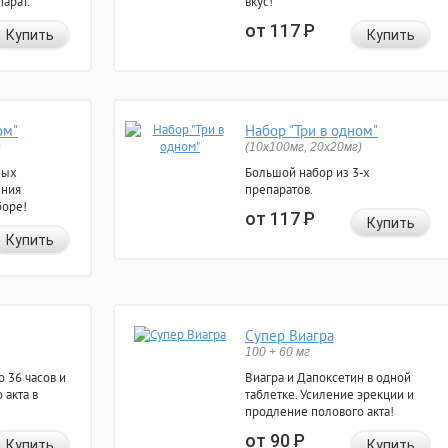
арат.
вкус!
от 117
Р
Купить
Купить
ом"
Набор "Три в одном"
)
(10x100мг, 20x20мг)
ных
Большой набор из 3-х
ения
препаратов.
боре!
от 117
Р
Купить
Купить
Супер Виагра
100 + 60 мг
 36 часов и
Виагра и Дапоксетин в одной
 акта в
таблетке. Усиление эрекции и
продление полового акта!
от 90
Р
Купить
Купить