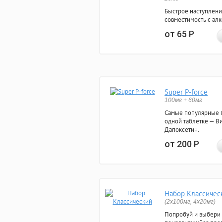
Быстрое наступлени
совместимость с ал
от 65
Р
Super P-force
100мг + 60мг
Самые популярные 
одной таблетке — Ви
Дапоксетин.
от 200
Р
Набор Классичес
(2x100мг, 4x20мг)
Попробуй и выбери