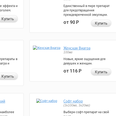
е эффекта и
Единственный в мире препарат
коголем.
для предотвращения
преждевременной эякуляции.
Купить
от 90
Р
Купить
Женская Виагра
100мг
препараты в
Новые, яркие ощущения для
агра и
девушек и женщин.
от 116
Р
Купить
Купить
кий
Софт набор
(3x100мг, 3x20мг)
 наиболее
Выбери софт-препарат на свой