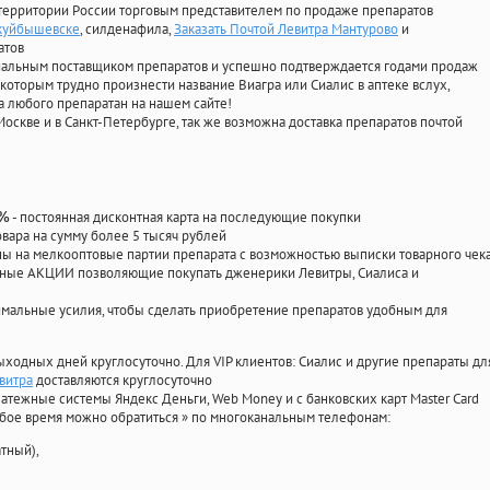
территории России торговым представителем по продаже препаратов
окуйбышевске
, силденафила
,
Заказать Почтой Левитра Мантурово
и
атов
циальным поставщиком препаратов и успешно подтверждается годами продаж
 которым трудно произнести название Виагра или Сиалис в аптеке вслух,
 любого препаратан на нашем сайте!
Москве и в Санкт-Петербурге, так же возможна доставка препаратов почтой
- постоянная дисконтная карта на последующие покупки
0%
овара на сумму более 5 тысяч рублей
 на мелкооптовые партии препарата с возможностью выписки товарного чек
личные АКЦИИ позволяющие покупать дженерики Левитры, Сиалиса и
мальные усилия, чтобы сделать приобретение препаратов удобным для
ыходных дней круглосуточно. Для VIP клиентов: Сиалис и другие препараты дл
витра
доставляются круглосуточно
атежные системы Яндекс Деньги, Web Money и с банковских карт Master Card
юбое время можно обратиться
»
по многоканальным телефонам:
тный),