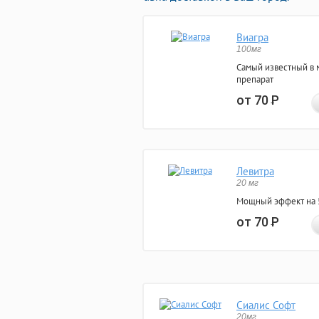
Виагра
100мг
Самый известный в 
препарат
от 70
Р
Левитра
20 мг
Мощный эффект на 5
от 70
Р
Сиалис Софт
20мг