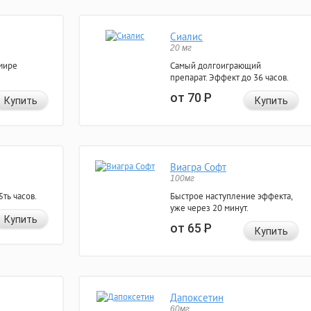
Сиалис
20 мг
мире
Самый долгоиграющий
препарат. Эффект до 36 часов.
от 70
Р
Купить
Купить
Виагра Софт
100мг
ть часов.
Быстрое наступление эффекта,
уже через 20 минут.
Купить
от 65
Р
Купить
Дапоксетин
60мг