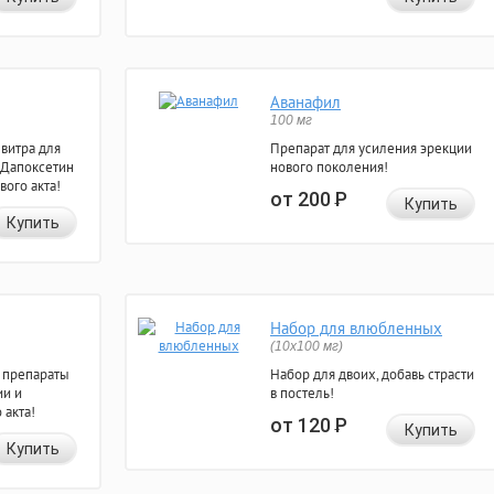
Аванафил
100 мг
евитра для
Препарат для усиления эрекции
 Дапоксетин
нового поколения!
вого акта!
от 200
Р
Купить
Купить
Набор для влюбленных
(10х100 мг)
 препараты
Набор для двоих, добавь страсти
ии и
в постель!
 акта!
от 120
Р
Купить
Купить