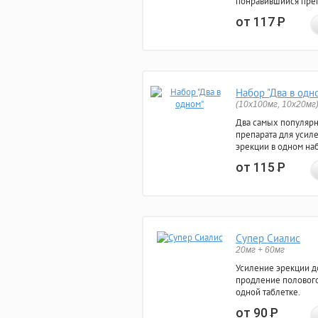
понравившийся преп
от 117
Р
Набор "Два в одн
(10x100мг, 10x20мг
Два самых популяр
препарата для усил
эрекции в одном на
от 115
Р
Супер Сиалис
20мг + 60мг
Усиление эрекции до
продление полового
одной таблетке.
от 90
Р