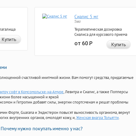
Сиалис 5 мг
5мг
лагалища
Терапевтическая дозировка
Сиалиса для курсового приема
Купить
от 60
Р
Купить
нами
олноценной счастливой инитмной жизни. Вам помогут средства, придагаемые
витру софт в Комсомольске-на-Амуре
, Левитра и Сиалис, а также Попперсы
 жизни более насыщенной и яркой
Ансомон и Гетропин добавят силы, энергии спортсменам и решат проблемы
ориамин Форте, Guarana и Экдистерон повысят выносливость организма, вернут
огих внутренних органов, омолодят кожу, и,
Женская виагра Тольятти
.
Почему нужно покупать именно у нас?