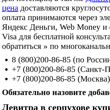
цена
доставляются круглосут
оплата принимаются через э
Яндекс Деньги, Web Money и с
Visa для бесплатной консуль
обратиться
»
по многоканаль
8
(800
)200-86-85
(
по Росси
+7
(800
)200-86-85
(
Санкт-П
+7
(800
)200-86-85
(
Москва)
Обязательно назовите доба
Левитра в серпухове куп