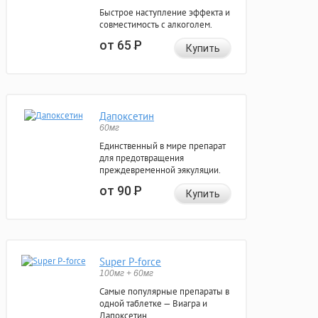
Быстрое наступление эффекта и
совместимость с алкоголем.
от 65
Р
Купить
Дапоксетин
60мг
Единственный в мире препарат
для предотвращения
преждевременной эякуляции.
от 90
Р
Купить
Super P-force
100мг + 60мг
Самые популярные препараты в
одной таблетке — Виагра и
Дапоксетин.