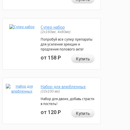
Супер набор
(2х160мг, 4х80мг)
Попробуй все супер препараты
для усиления эрекции и
продления полового акта!
от 158
Р
Купить
Набор для влюбленных
(10х100 мг)
Набор для двоих, добавь страсти
в постель!
от 120
Р
Купить