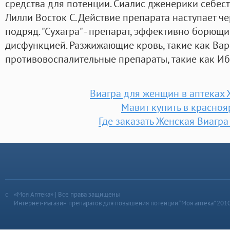
средства для потенции. Сиалис дженерики себест
Лилли Восток С. Действие препарата наступает че
подряд. "Сухагра" - препарат, эффективно борющ
дисфункцией. Разжижающие кровь, такие как Ва
противовоспалительные препараты, такие как И
Виагра для женщин в аптеках 
Мавит купить в красноя
Где заказать Женская Виагра
«Моя Аптека» | Все права защищены
Интернет-магазин препаратов для повышения потенции “Моя аптека” 201