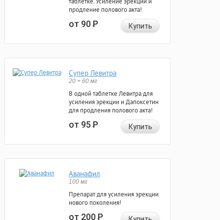
таблетке. Усиление эрекции и
продление полового акта!
от 90
Р
Купить
Супер Левитра
20 + 60 мг
В одной таблетке Левитра для
усиления эрекции и Дапоксетин
для продления полового акта!
от 95
Р
Купить
Аванафил
100 мг
Препарат для усиления эрекции
нового поколения!
от 200
Р
Купить