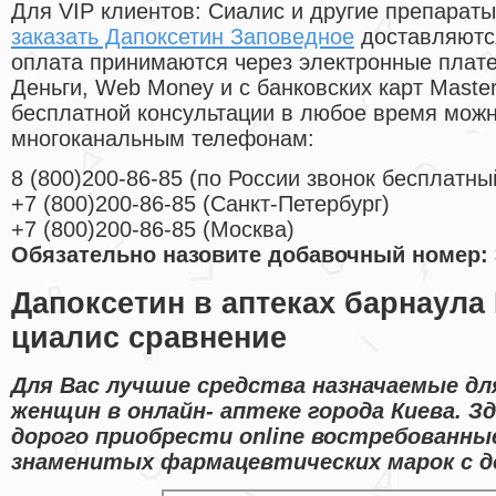
Для VIP клиентов: Сиалис и другие препараты
заказать Дапоксетин Заповедное
доставляются
оплата принимаются через электронные плат
Деньги, Web Money и с банковских карт Master
бесплатной консультации в любое время мож
многоканальным телефонам:
8
(800
)200-86-85
(
по России звонок бесплатны
+7
(800
)200-86-85
(
Санкт-Петербург)
+7
(800
)200-86-85
(
Москва)
Обязательно назовите добавочный номер: 
Дапоксетин в аптеках барнаула
циалис сравнение
Для Вас лучшие средства назначаемые дл
женщин в онлайн- аптеке города Киева. З
дорого приобрести online востребованны
знаменитых фармацевтических марок с до