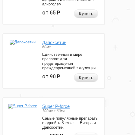
алкоголем.
от 65
Р
Купить
Дапоксетин
60мг
Единственный в мире
препарат для
предотвращения
преждевременной эякуляции.
от 90
Р
Купить
Super P-force
100мг + 60мг
Самые популярные препараты
в одной таблетке — Виагра и
Дапоксетин.