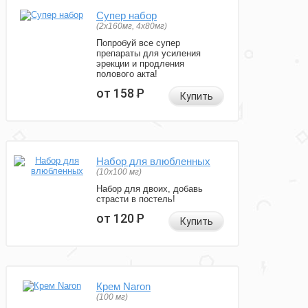
Супер набор
(2х160мг, 4х80мг)
Попробуй все супер
препараты для усиления
эрекции и продления
полового акта!
от 158
Р
Купить
Набор для влюбленных
(10х100 мг)
Набор для двоих, добавь
страсти в постель!
от 120
Р
Купить
Крем Naron
(100 мг)