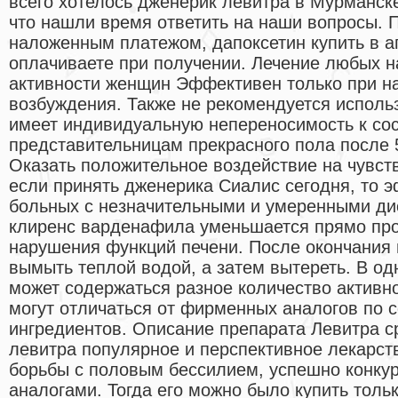
всего хотелось дженерик левитра в Мурманске
что нашли время ответить на наши вопросы. 
наложенным платежом, дапоксетин купить в а
оплачиваете при получении. Лечение любых 
активности женщин Эффективен только при н
возбуждения. Также не рекомендуется использ
имеет индивидуальную непереносимость к со
представительницам прекрасного пола после 
Оказать положительное воздействие на чувств
если принять дженерика Сиалис сегодня, то э
больных с незначительными и умеренными д
клиренс варденафила уменьшается прямо пр
нарушения функций печени. После окончания 
вымыть теплой водой, а затем вытереть. В о
может содержаться разное количество активн
могут отличаться от фирменных аналогов по 
ингредиентов. Описание препарата Левитра с
левитра популярное и перспективное лекарст
борьбы с половым бессилием, успешно конку
аналогами. Тогда его можно было купить толь