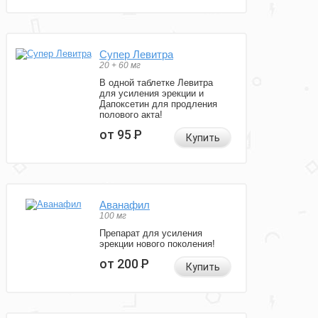
Супер Левитра
20 + 60 мг
В одной таблетке Левитра
для усиления эрекции и
Дапоксетин для продления
полового акта!
от 95
Р
Купить
Аванафил
100 мг
Препарат для усиления
эрекции нового поколения!
от 200
Р
Купить