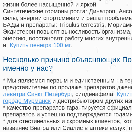
жизни более насыщенной и яркой
Синтетические гормоны роста
: Динатроп, Анс
силы, энергии спортсменам и решат проблем
БАДы и препараты:
Tribulus terrestris, Мориа
Экдистерон повысят выносливость организма,
энергию, восстановят работу многих внутренн
и,
Купить пенегра 100 мг
.
Несколько причино объясняющих По
именно у нас?
* Мы являемся первым и единственным на те
представителем по продаже препаратов дже
левитра Санкт Петербург
, силденафила
,
Купит
городе Мурманск
и дистрибьютором других из
* качество препаратов гарантируется офици
препаратов и успешно подтверждается годам
* для стестинельных и скромных клиентов, ко
название Виагра или Сиалис в аптеке вслух, 