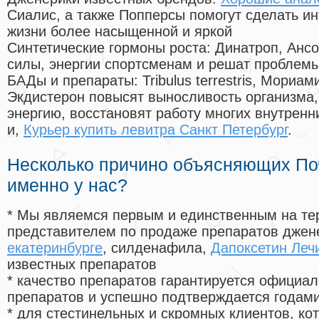
Сиалис, а также Попперсы помогут сделать и
жизни более насыщенной и яркой
Синтетические гормоны роста
: Динатроп, Анс
силы, энергии спортсменам и решат проблем
БАДы и препараты:
Tribulus terrestris, Мориа
Экдистерон повысят выносливость организма,
энергию, восстановят работу многих внутренн
и,
Курьер купить левитра Санкт Петербург
.
Несколько причино объясняющих По
именно у нас?
* Мы являемся первым и единственным на те
представителем по продаже препаратов дже
екатеринбурге
, силденафила
,
Дапоксетин Леч
известных препаратов
* качество препаратов гарантируется офици
препаратов и успешно подтверждается годам
* для стестинельных и скромных клиентов, ко