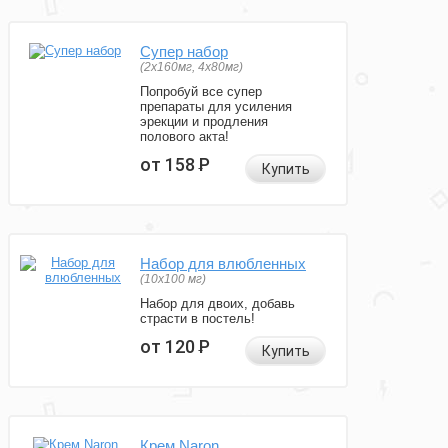
Супер набор
(2х160мг, 4х80мг)
Попробуй все супер
препараты для усиления
эрекции и продления
полового акта!
от 158
Р
Купить
Набор для влюбленных
(10х100 мг)
Набор для двоих, добавь
страсти в постель!
от 120
Р
Купить
Крем Naron