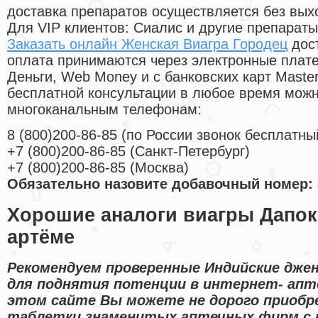
доставка препаратов осуществляется без вых
Для VIP клиентов: Сиалис и другие препараты
Заказать онлайн Женская Виагра Городец
дост
оплата принимаются через электронные плат
Деньги, Web Money и с банковских карт Master
бесплатной консультации в любое время мож
многоканальным телефонам:
8
(800
)200-86-85
(
по России звонок бесплатны
+7
(800
)200-86-85
(
Санкт-Петербург)
+7
(800
)200-86-85
(
Москва)
Обязательно назовите добавочный номер: 
Хорошие аналоги виагры Дапок
артёме
Рекомендуем проверенные Индийские джен
для поднятия потенции в интернет- апте
этом сайте Вы можете не дорого приобр
таблетки знаменитых аптечных фирм с 