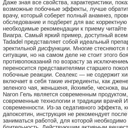
Даже зная все свойства, характеристики, пок
возможные побочные эффекты, лучше обратить
врачу, который соберет полный анамнез, про
обследование и подберет для вас корректную 
необходимые рекомендации к приему читайте 
Виагра. Самый яркий пример, доступный всем
Tadadel представляет собой идеальный препа
эректильной дисфункции. Многие стесняются 
ситуации, но на самом деле не стоит этого бо
противопоказаний по возрасту за исключение
переносится представителями старшего покол
побочные реакции. Сеалекс — не содержит хи
включает в себя такие ингредиенты, как джене
зеленого чая, женьшеня, йохимбе, чеснока, вы
Naron Гель является современным продуктом,
современные технологии и традиции врачей И
современности. Из-за седативного эффекта, 
дапоксетин, инструкция не рекомендует посл
заниматься работой, для которой необходимо
бдительность. Действующим активным вещест