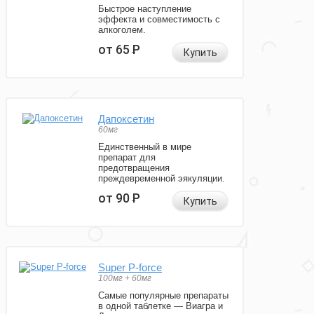
Быстрое наступление
эффекта и совместимость с
алкоголем.
от 65
Р
Купить
Дапоксетин
60мг
Единственный в мире
препарат для
предотвращения
преждевременной эякуляции.
от 90
Р
Купить
Super P-force
100мг + 60мг
Самые популярные препараты
в одной таблетке — Виагра и