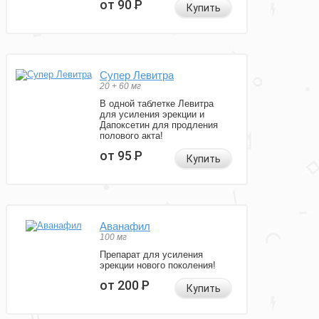
от 90
Р
Купить
Супер Левитра
20 + 60 мг
В одной таблетке Левитра
для усиления эрекции и
Дапоксетин для продления
полового акта!
от 95
Р
Купить
Аванафил
100 мг
Препарат для усиления
эрекции нового поколения!
от 200
Р
Купить