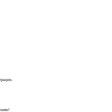
трации.
нами!