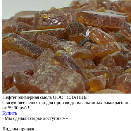
Нефтеполимерная смола
ООО "СЛАНЦЫ"
Cвязующее вещество для производства алкидных лакокрасочн
от
59.90
руб !
Купить
«Мы сделали сырьё доступным»
Лидеры продаж