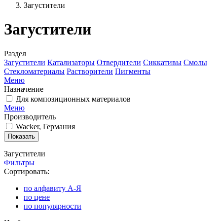
Загустители
Загустители
Раздел
Загустители
Катализаторы
Отвердители
Сиккативы
Смолы
Стекломатериалы
Растворители
Пигменты
Меню
Назначение
Для композиционных материалов
Меню
Производитель
Wacker, Германия
Загустители
Фильтры
Сортировать:
по алфавиту А-Я
по цене
по популярности