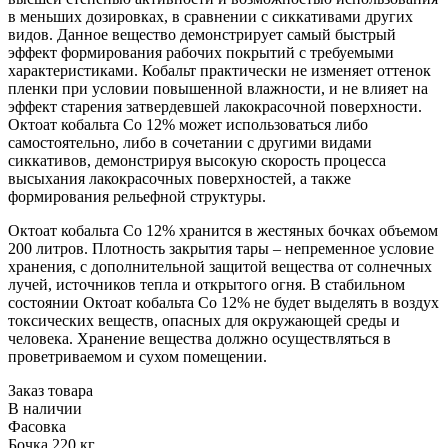
в меньших дозировках, в сравнении с сиккативами других
видов. Данное вещество демонстрирует самый быстрый
эффект формирования рабочих покрытий с требуемыми
характеристиками. Кобальт практически не изменяет оттенок
пленки при условии повышенной влажности, и не влияет на
эффект старения затвердевшей лакокрасочной поверхности.
Октоат кобальта Co 12% может использоваться либо
самостоятельно, либо в сочетании с другими видами
сиккативов, демонстрируя высокую скорость процесса
высыхания лакокрасочных поверхностей, а также
формирования рельефной структуры.
Октоат кобальта Co 12% хранится в жестяных бочках объемом
200 литров. Плотность закрытия тары – непременное условие
хранения, с дополнительной защитой вещества от солнечных
лучей, источников тепла и открытого огня. В стабильном
состоянии Октоат кобальта Co 12% не будет выделять в воздух
токсических веществ, опасных для окружающей среды и
человека. Хранение вещества должно осуществляться в
проветриваемом и сухом помещении.
Заказ товара
В наличии
Фасовка
Бочка 220 кг