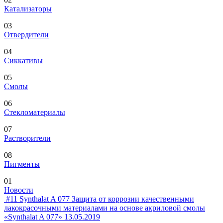
Катализаторы
03
Отвердители
04
Сиккативы
05
Смолы
06
Стекломатериалы
07
Растворители
08
Пигменты
01
Новости
#11
Synthalat A 077
Защита от коррозии качественными
лакокрасочными материалами на основе акриловой смолы
«Synthalat A 077»
13.05.2019