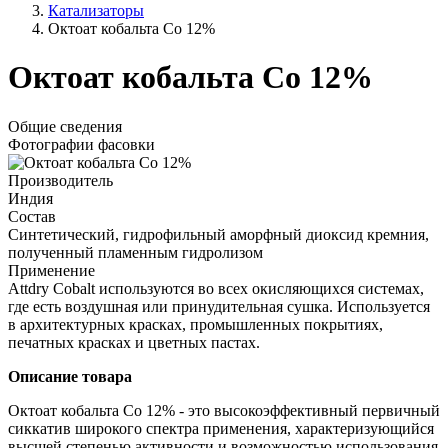
Катализаторы
Октоат кобальта Co 12%
Октоат кобальта Co 12%
Общие сведения
Фотографии фасовки
Производитель
Индия
Состав
Синтетический, гидрофильный аморфный диоксид кремния,
полученный пламенным гидролизом
Применение
Attdry Cobalt используются во всех окисляющихся системах,
где есть воздушная или принудительная сушка. Используется
в архитектурных красках, промышленных покрытиях,
печатных красках и цветных пастах.
Описание товара
Октоат кобальта Co 12% - это высокоэффективный первичный
сиккатив широкого спектра применения, характеризующийся
высшей степенью активности и возможностью использования