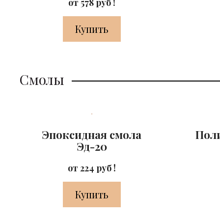
от 578 руб !
Купить
Смолы
Эпоксидная смола
Пол
Эд-20
от 224 руб !
Купить