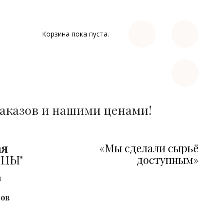
Корзина пока пуста.
аказов и нашими ценами!
ая
«Мы сделали сырьё
НЦЫ"
доступным»
я
лов