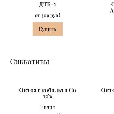
ДТБ-2
A
от 309 руб !
Купить
Сиккативы
Октоат кобальта Co
Окто
12%
Индия