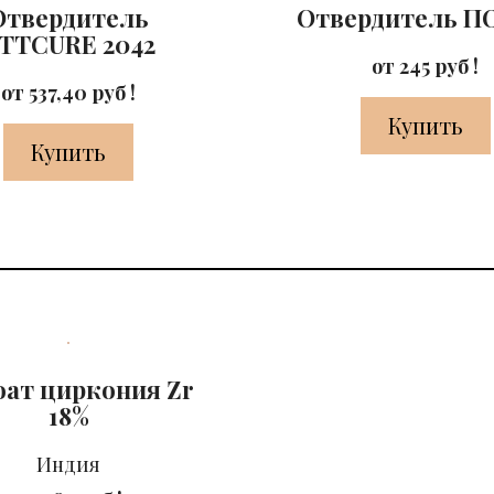
Отвердитель
Отвердитель П
TTCURE 2042
от 245 руб !
от 537,40 руб !
Купить
Купить
ат циркония Zr
18%
Индия