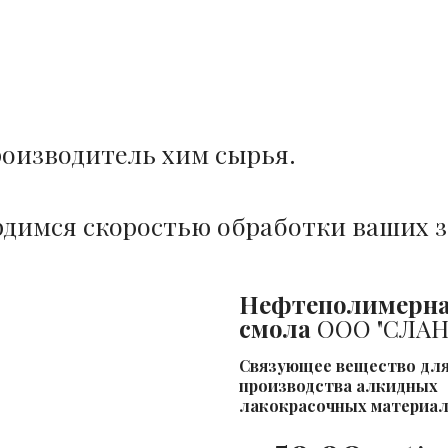
оизводитель хим сырья.
димся скоростью обработки ваших з
Нефтеполимерн
Лидер
смола
ООО "СЛА
продаж
Cвязующее вещество дл
производства алкидных
лакокрасочных материа