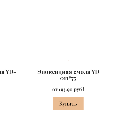
а YD-
Эпоксидная смола YD
011*75
я
от 193.90 руб !
Купить