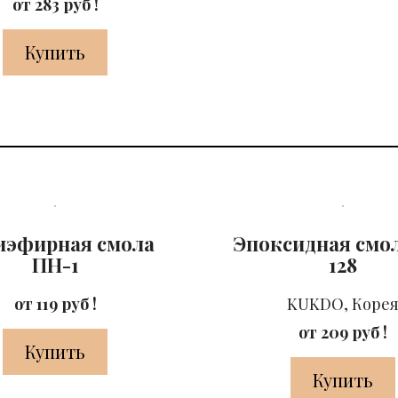
от 283 руб !
Купить
иэфирная смола
Эпоксидная смол
ПН-1
128
от 119 руб !
KUKDO, Коре
от 209 руб !
Купить
Купить