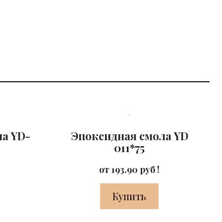
а YD-
Эпоксидная смола YD
011*75
я
от 193.90 руб !
Купить