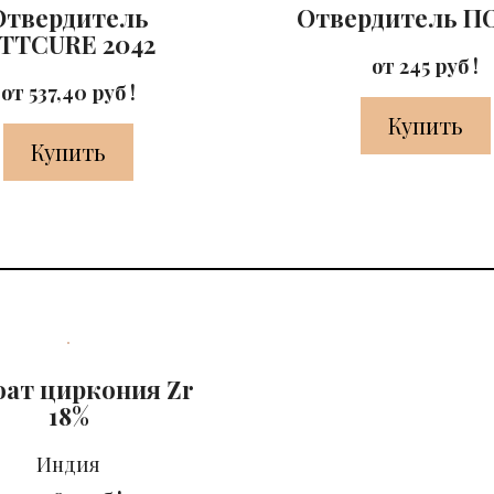
Отвердитель
Отвердитель П
TTCURE 2042
от 245 руб !
от 537,40 руб !
Купить
Купить
ат циркония Zr
18%
Индия