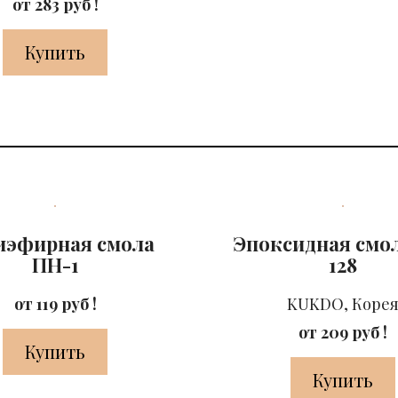
от 283 руб !
Купить
иэфирная смола
Эпоксидная смол
ПН-1
128
от 119 руб !
KUKDO, Коре
от 209 руб !
Купить
Купить