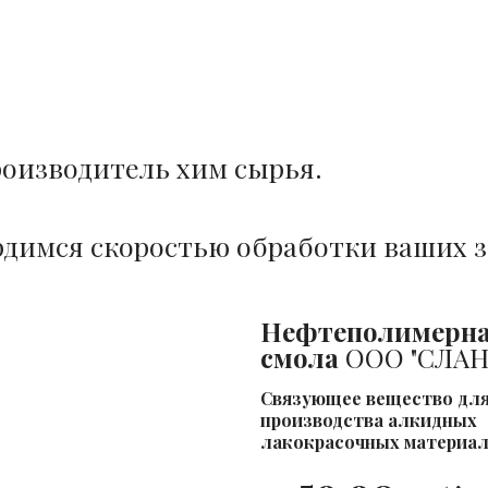
оизводитель хим сырья.
димся скоростью обработки ваших з
Нефтеполимерн
Лидер
смола
ООО "СЛА
продаж
Cвязующее вещество дл
производства алкидных
лакокрасочных материа