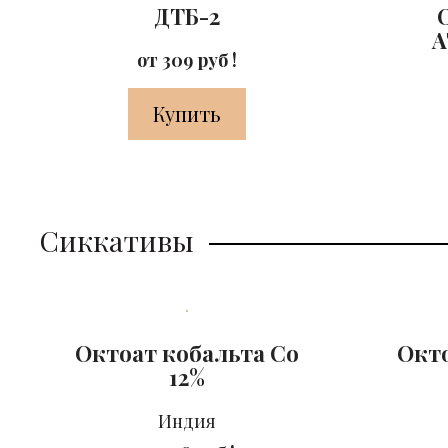
ДТБ-2
A
от 309 руб !
Купить
Сиккативы
Октоат кобальта Co
Окто
12%
Индия