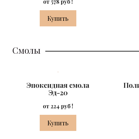
от 578 руб !
Купить
Смолы
Эпоксидная смола
Пол
Эд-20
от 224 руб !
Купить