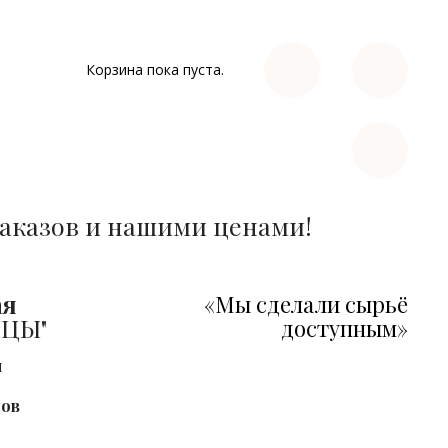
Корзина пока пуста.
аказов и нашими ценами!
ая
«Мы сделали сырьё
НЦЫ"
доступным»
я
лов