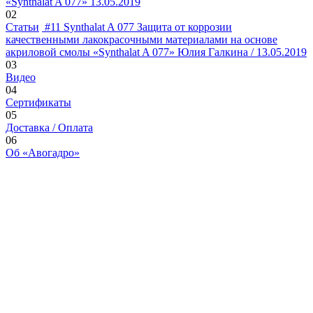
«Synthalat A 077»
13.05.2019
02
Статьи
#11
Synthalat A 077
Защита от коррозии
качественными лакокрасочными материалами на основе
акриловой смолы «Synthalat A 077»
Юлия Галкина / 13.05.2019
03
Видео
04
Сертификаты
05
Доставка / Оплата
06
Об «Авогадро»