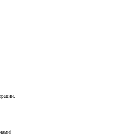
трации.
нами!