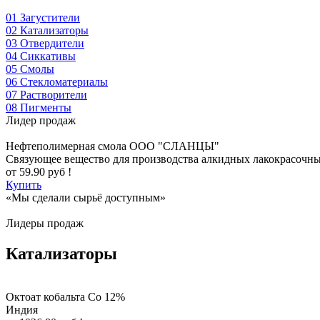
01
Загустители
02
Катализаторы
03
Отвердители
04
Сиккативы
05
Смолы
06
Стекломатериалы
07
Растворители
08
Пигменты
Лидер продаж
Нефтеполимерная смола
ООО "СЛАНЦЫ"
Cвязующее вещество для производства алкидных лакокрасочн
от
59.90
руб !
Купить
«Мы сделали сырьё доступным»
Лидеры продаж
Катализаторы
Октоат кобальта Co 12%
Индия