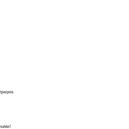
трации.
нами!