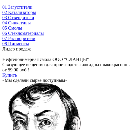
01
Загустители
02
Катализаторы
03
Отвердители
04
Сиккативы
05
Смолы
06
Стекломатериалы
07
Растворители
08
Пигменты
Лидер продаж
Нефтеполимерная смола
ООО "СЛАНЦЫ"
Cвязующее вещество для производства алкидных лакокрасочн
от
59.90
руб !
Купить
«Мы сделали сырьё доступным»