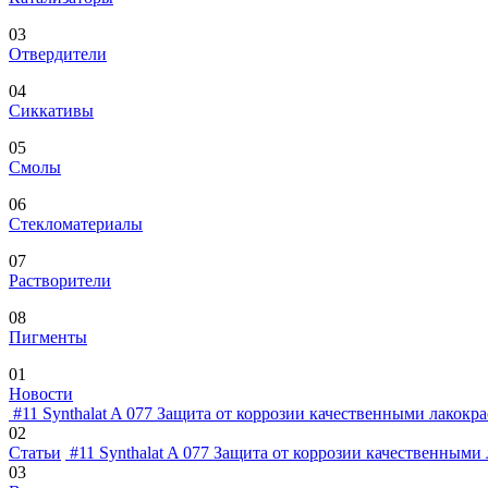
03
Отвердители
04
Сиккативы
05
Смолы
06
Стекломатериалы
07
Растворители
08
Пигменты
01
Новости
#11
Synthalat A 077
Защита от коррозии качественными лакокра
02
Статьи
#11
Synthalat A 077
Защита от коррозии качественными 
03