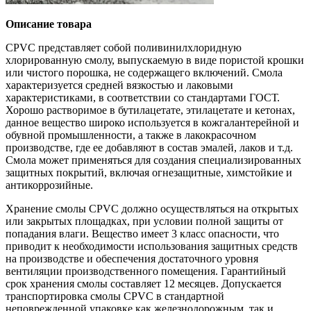
Описание товара
CPVC представляет собой поливинилхлоридную
хлорированную смолу, выпускаемую в виде пористой крошки
или чистого порошка, не содержащего включений. Смола
характеризуется средней вязкостью и лаковыми
характеристиками, в соответствии со стандартами ГОСТ.
Хорошо растворимое в бутилацетате, этилацетате и кетонах,
данное вещество широко используется в кожгалантерейной и
обувной промышленности, а также в лакокрасочном
производстве, где ее добавляют в состав эмалей, лаков и т.д.
Смола может применяться для создания специализированных
защитных покрытий, включая огнезащитные, химстойкие и
антикоррозийные.
Хранение смолы CPVC должно осуществляться на открытых
или закрытых площадках, при условии полной защиты от
попадания влаги. Вещество имеет 3 класс опасности, что
приводит к необходимости использования защитных средств
на производстве и обеспечения достаточного уровня
вентиляции производственного помещения. Гарантийный
срок хранения смолы составляет 12 месяцев. Допускается
транспортировка смолы CPVC в стандартной
неповрежденной упаковке как железнодорожным, так и